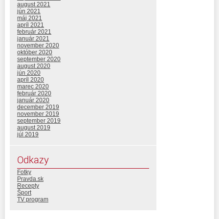
august 2021
jún 2021
máj 2021
apríl 2021
február 2021
január 2021
november 2020
október 2020
september 2020
august 2020
jún 2020
apríl 2020
marec 2020
február 2020
január 2020
december 2019
november 2019
september 2019
august 2019
júl 2019
Odkazy
Fotky
Pravda.sk
Recepty
Šport
TV program