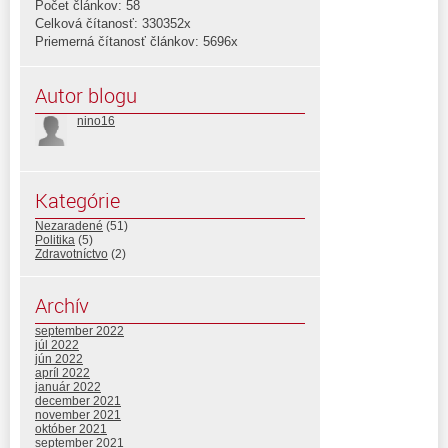
Počet článkov: 58
Celková čítanosť: 330352x
Priemerná čítanosť článkov: 5696x
Autor blogu
nino16
Kategórie
Nezaradené
(51)
Politika
(5)
Zdravotníctvo
(2)
Archív
september 2022
júl 2022
jún 2022
apríl 2022
január 2022
december 2021
november 2021
október 2021
september 2021