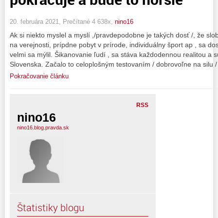
20. februára 2021, Prečítané 4 638x,
nino16
Ak si niekto myslel a myslí ,/pravdepodobne je takých dosť /, že s
na verejnosti, prípdne pobyt v prírode, individuálny šport ap , sa 
velmi sa mýlil. Šikanovanie ľudí , sa stáva každodennou realitou a
Slovenska. Začalo to celoplošným testovaním / dobrovoľne na silu /
Pokračovanie článku
RSS
nino16
nino16.blog.pravda.sk
Štatistiky blogu