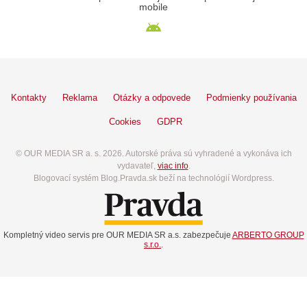
mobile
Kontakty
Reklama
Otázky a odpovede
Podmienky používania
Cookies
GDPR
© OUR MEDIA SR a. s. 2026. Autorské práva sú vyhradené a vykonáva ich
vydavateľ,
viac info
.
Blogovací systém Blog.Pravda.sk beží na technológií Wordpress.
Kompletný video servis pre OUR MEDIA SR a.s. zabezpečuje
ARBERTO GROUP
s.r.o.
.