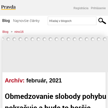
Registrácia
Prihlásenie
Blog
Najnovšie články
Najčítanejšie články
Blog
>
nino16
Najkomentovanejšie články
>
Obmedzovanie slobody pohybu na Slovensku pokračuje a bude to horšie
Zoznam blogov
Komerčné blogy
Archív:
február, 2021
Obmedzovanie slobody pohybu 
pokračuje a bude to horšie