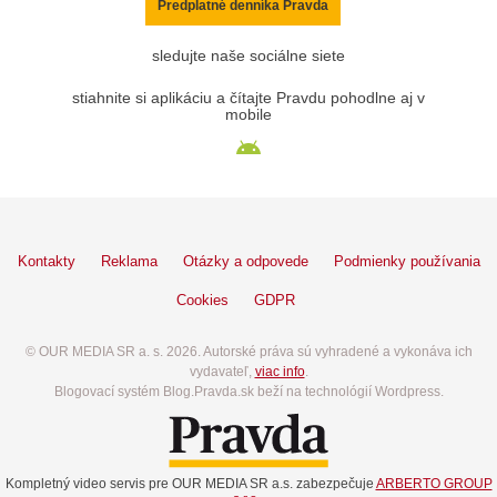
Predplatné denníka Pravda
sledujte naše sociálne siete
stiahnite si aplikáciu a čítajte Pravdu pohodlne aj v
mobile
Kontakty
Reklama
Otázky a odpovede
Podmienky používania
Cookies
GDPR
© OUR MEDIA SR a. s. 2026. Autorské práva sú vyhradené a vykonáva ich
vydavateľ,
viac info
.
Blogovací systém Blog.Pravda.sk beží na technológií Wordpress.
Kompletný video servis pre OUR MEDIA SR a.s. zabezpečuje
ARBERTO GROUP