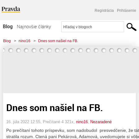
Registrácia
Prihlásenie
Blog
Najnovšie články
Najčítanejšie články
Blog
>
nino16
>
Dnes som našiel na FB.
Najkomentovanejšie články
Zoznam blogov
Komerčné blogy
Dnes som našiel na FB.
16. júla 2022 12:55
, Prečítané 4 321x,
nino16
,
Nezaradené
Po prečítaní tohoto príspevku, som nadobudol presvedčenie, že tát
stratila rozum. Ctená pani Pekárová, Adamová, uvedomujete si vôbe