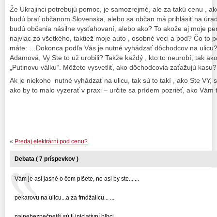
Že Ukrajinci potrebujú pomoc, je samozrejmé, ale za takú cenu , ak
budú brať občanom Slovenska, alebo sa občan má prihlásiť na úrad
budú občania násilne vysťahovaní, alebo ako? To akože aj moje pen
najviac zo všetkého, taktiež moje auto , osobné veci a pod? Čo to
máte: …Dokonca podľa Vás je nutné vyhádzať dôchodcov na ulicu?
Adamová, Vy Ste to už urobili? Takže každý , kto to neurobí, tak ak
„Putinovu válku“. Môžete vysvetliť, ako dôchodcovia zaťažujú kasu?
Ak je niekoho nutné vyhádzať na ulicu, tak sú to takí , ako Ste VY,
ako by to malo vyzerať v praxi – určite sa prídem pozrieť, ako Vám to
«
Predaj elektrární pod cenu?
Debata ( 7 príspevkov )
Vám je asi jasné o čom píšete, no asi by ste... ...
pekarovu na ulicu...a za frndžalicu... ...
najnebezpečnejší sú tí iniciatívní blbci ...