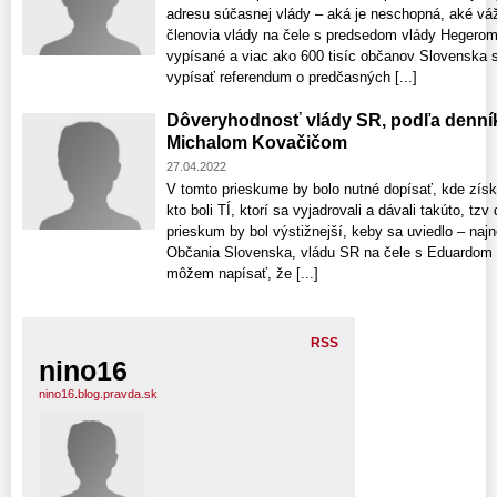
adresu súčasnej vlády – aká je neschopná, aké vážn
členovia vlády na čele s predsedom vlády Hegerom
vypísané a viac ako 600 tisíc občanov Slovenska s
vypísať referendum o predčasných [...]
Dôveryhodnosť vlády SR, podľa denníka 
Michalom Kovačičom
27.04.2022
V tomto prieskume by bolo nutné dopísať, kde získ
kto boli TÍ, ktorí sa vyjadrovali a dávali takúto, t
prieskum by bol výstižnejší, keby sa uviedlo – na
Občania Slovenska, vládu SR na čele s Eduardom 
môžem napísať, že [...]
RSS
nino16
nino16.blog.pravda.sk