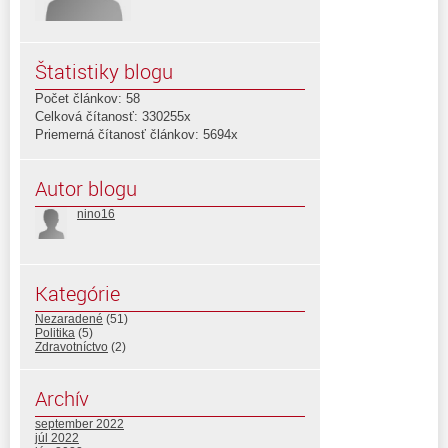
Štatistiky blogu
Počet článkov: 58
Celková čítanosť: 330255x
Priemerná čítanosť článkov: 5694x
Autor blogu
nino16
Kategórie
Nezaradené
(51)
Politika
(5)
Zdravotníctvo
(2)
Archív
september 2022
júl 2022