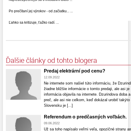
Po prečítaní jej výrokov - od začiatku... ...
Ľahko sa kritizuje, ťažko radí. ...
Ďalšie články od tohto blogera
Predaj elektrární pod cenu?
12.09.2022
Ne internete som našiel túto informáciu, že Dzurin
žiadne bližšie informácie o tomto predaji, ale asi j
informácia objavila na internete. Dzurindova doba 
preč, ale asi nie celkom, keď dokázal urobiť takýt
Slovensku je [...]
Referendum o predčasných voľbách.
09.06.2022
Už sa toho napísalo veľmi veľa, opozičné strany